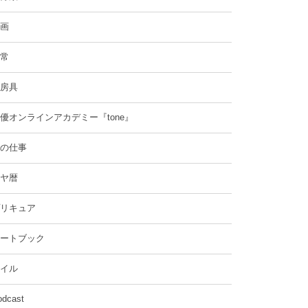
画
常
房具
優オンラインアカデミー『tone』
の仕事
ヤ暦
リキュア
ートブック
イル
odcast