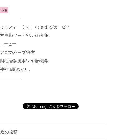
︎like
—————
ミッフィー【･x･】/うさまる/カービィ
文房具/ノート/ペン/万年筆
コーヒー
アロマ/ハーブ/漢方
四柱推命/風水/マヤ暦/気学
神社仏閣めぐり。
—————
最近の投稿