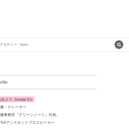
アカデミー『tone』
ofile
台エリ -Sendai Eri-
優・ナレーター
優事務所『グリーンノート』代表。
PSAアシスタントプロスピーカー