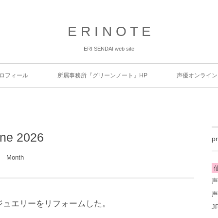
E R I N O T E
ERI SENDAI web site
ロフィール
所属事務所『グリーンノート』HP
声優オンライン
ne 2026
pr
Month
仙
声
声
ジュエリーをリフォームした。
J