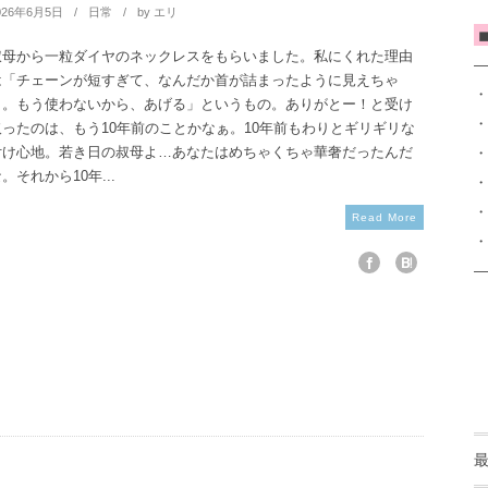
026年6月5日
日常
by
エリ
◼
叔母から一粒ダイヤのネックレスをもらいました。私にくれた理由
—
は「チェーンが短すぎて、なんだか首が詰まったように見えちゃ
・
う。もう使わないから、あげる」というもの。ありがとー！と受け
・
取ったのは、もう10年前のことかなぁ。10年前もわりとギリギリな
・
付け心地。若き日の叔母よ…あなたはめちゃくちゃ華奢だったんだ
。それから10年...
・
・
Read More
・
—