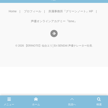
Home
プロフィール
所属事務所『グリーンノート』HP
声優オンラインアカデミー『tone』
©
2026
【ERINOTE】仙台エリ│Eri SENDAI 声優ナレーター社長
.
メニュー
ホーム
先頭へ
検索