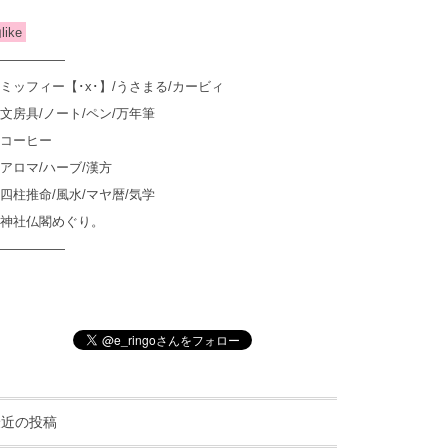
︎like
—————
ミッフィー【･x･】/うさまる/カービィ
文房具/ノート/ペン/万年筆
コーヒー
アロマ/ハーブ/漢方
四柱推命/風水/マヤ暦/気学
神社仏閣めぐり。
—————
最近の投稿