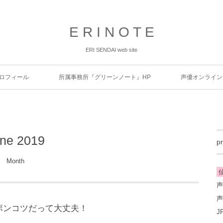
E R I N O T E
ERI SENDAI web site
ロフィール
所属事務所『グリーンノート』HP
声優オンライン
ne 2019
pr
Month
仙
声
声
ポンコツだって大丈夫！
J