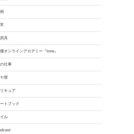
画
常
房具
優オンラインアカデミー『tone』
の仕事
ヤ暦
リキュア
ートブック
イル
odcast