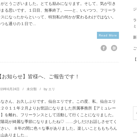
りがとうございました。とても励みになります。そして、気が引き
ジ
締まる思いです。１日目、無事終了。――と、いいつつ、フリーラ
ンスになったからといって、特別私の何かが変わるわけではない。
ラ
つも通りの１日で...
ミ
Read More
新
ご
【
【お知らせ】皆様へ、ご報告です！
019年6月24日
未分類
by
エリ
みなさん、お久しぶりです。仙台エリです。この度、私、仙台エリ
は２０１１年２月よりお世話になりました所属事務所【アミュレー
ト】を離れ、フリーランスとして活動して行くことになりました。
紫陽花が綺麗な季節になりましたね♡ ……少しだけお話しさせてく
ださい。 ８年の間に色々な事がありました。楽しいことももちろん
山ありました...