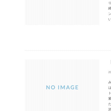
い
2
沢