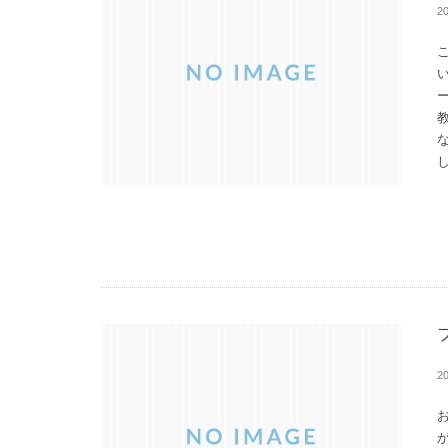
2
し
2