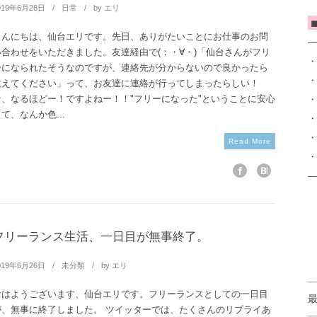
019年6月28日
日常
by
エリ
◼
こんにちは、仙台エリです。先日、ありがたいことにお仕事のお問
—
い合わせをいただきました。友達経由で(；・∀・)「仙台さんがフリ
・
ーになられたそうなのですが、連絡先が分からないので良かったら
・
教えてください」って、お友達に連絡が行ってしまったらしい！
・
な、なるほどー！ですよねー！！"フリーになった"ということに安心
て、なんか色...
・
・
Read More
・
—
フリーランス生活、一日目が無事終了。
019年6月26日
未分類
by
エリ
おはようございます、仙台エリです。フリーランスとしての一日目
が、無事に終了しました。 ツイッターでは、たくさんのリプライあ