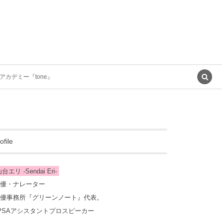
アカデミー『tone』
ofile
台エリ -Sendai Eri-
優・ナレーター
優事務所『グリーンノート』代表。
PSAアシスタントプロスピーカー