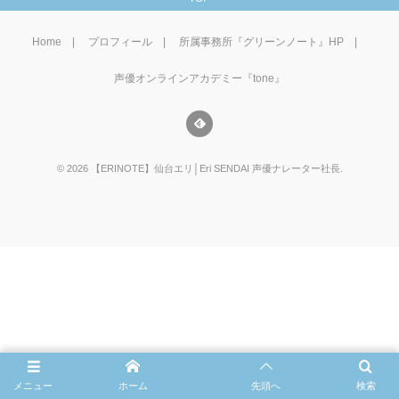
Home
プロフィール
所属事務所『グリーンノート』HP
声優オンラインアカデミー『tone』
©
2026
【ERINOTE】仙台エリ│Eri SENDAI 声優ナレーター社長
.
メニュー
ホーム
先頭へ
検索